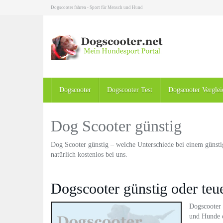
Skip
Dogscooter fahren - Sport für Mensch und Hund
to
main
content
Dogscooter
Dogscooter Test
Dogscooter Verglei
Dog Scooter günstig
Dog Scooter günstig – welche Unterschiede bei einem günsti
natürlich kostenlos bei uns.
Dogscooter günstig oder teu
Dogscooter 
und Hunde d