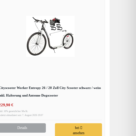
Cityscooter Worker Entropy 26 / 20 Zoll City Scooter schwarz / weiss
inkl. Halterung und Antenne Dogscooter
229,90 €
nkl. 16% gesetzlicher MwSt.
uletzt aktualisiert am: 7. August 2026 19:07
Details
bei
ansehen