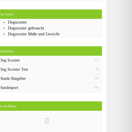
Top Seiten
Dogscooter
Dogscooter gebraucht
Dogscooter Maße und Gewicht
Kategorien
Dog Scooter
(17)
Dog Scooter Test
(6)
Hunde Ratgeber
(13)
Hundesport
(12)
Social Media