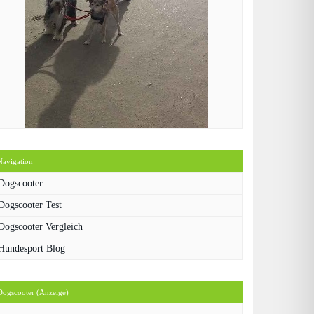
Navigation
Dogscooter
Dogscooter Test
Dogscooter Vergleich
Hundesport Blog
Dogscooter (Anzeige)