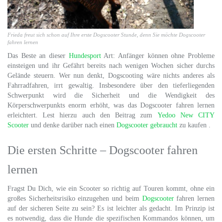
Frieda freut sich schon auf Ihre erste Dogscooter Stunde, denn Sie möchte Dogscooter
fahren lernen
Das Beste an dieser
Hundesport
Art: Anfänger können ohne Probleme
einsteigen und ihr Gefährt bereits nach wenigen Wochen sicher durchs
Gelände steuern. Wer nun denkt, Dogscooting wäre nichts anderes als
Fahrradfahren, irrt gewaltig. Insbesondere über den tieferliegenden
Schwerpunkt wird die Sicherheit und die Wendigkeit des
Körperschwerpunkts enorm erhöht, was das Dogscooter fahren lernen
erleichtert. Lest hierzu auch den Beitrag zum
Yedoo New CITY
Scooter
und denke darüber nach einen
Dogscooter gebraucht
zu kaufen .
Die ersten Schritte – Dogscooter fahren
lernen
Fragst Du Dich, wie ein Scooter so richtig auf Touren kommt, ohne ein
großes Sicherheitsrisiko einzugehen und beim
Dogscooter
fahren lernen
auf der sicheren Seite zu sein? Es ist leichter als gedacht. Im Prinzip ist
es notwendig, dass die Hunde die spezifischen Kommandos können, um