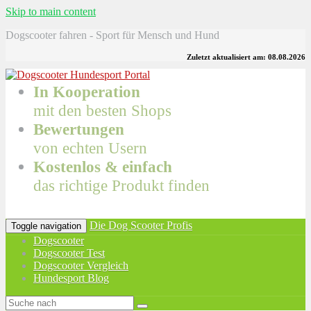
Skip to main content
Dogscooter fahren - Sport für Mensch und Hund
Zuletzt aktualisiert am: 08.08.2026
In Kooperation
mit den besten Shops
Bewertungen
von echten Usern
Kostenlos & einfach
das richtige Produkt finden
Die Dog Scooter Profis
Toggle navigation
Dogscooter
Dogscooter Test
Dogscooter Vergleich
Hundesport Blog