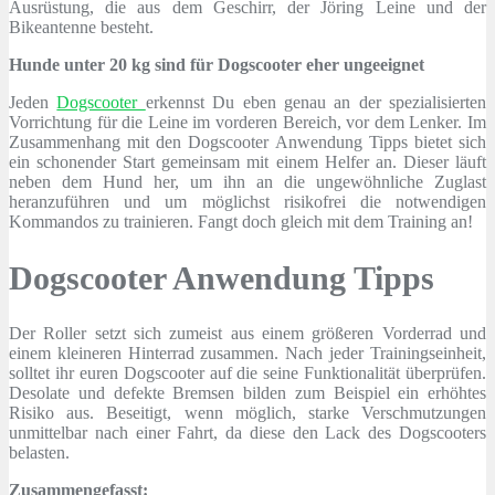
Ausrüstung, die aus dem Geschirr, der Jöring Leine und der
Bikeantenne besteht.
Hunde unter 20 kg sind für Dogscooter eher ungeeignet
Jeden
Dogscooter
erkennst Du eben genau an der spezialisierten
Vorrichtung für die Leine im vorderen Bereich, vor dem Lenker. Im
Zusammenhang mit den Dogscooter Anwendung Tipps bietet sich
ein schonender Start gemeinsam mit einem Helfer an. Dieser läuft
neben dem Hund her, um ihn an die ungewöhnliche Zuglast
heranzuführen und um möglichst risikofrei die notwendigen
Kommandos zu trainieren. Fangt doch gleich mit dem Training an!
Dogscooter Anwendung Tipps
Der Roller setzt sich zumeist aus einem größeren Vorderrad und
einem kleineren Hinterrad zusammen. Nach jeder Trainingseinheit,
solltet ihr euren Dogscooter auf die seine Funktionalität überprüfen.
Desolate und defekte Bremsen bilden zum Beispiel ein erhöhtes
Risiko aus. Beseitigt, wenn möglich, starke Verschmutzungen
unmittelbar nach einer Fahrt, da diese den Lack des Dogscooters
belasten.
Zusammengefasst: