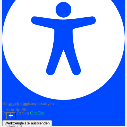
Barrierefreiheitsanpassungen
Inhaltsmodule
Schriftgröße
Präsentiert von
OneTap
Werkzeugleiste ausblenden
Standard