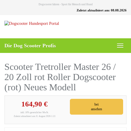
Skip
Dogscooter fahren - Sport für Mensch und Hund
to
Zuletzt aktualisiert am: 08.08.2026
main
content
Die Dog Scooter Profis
Toggl
naviga
Scooter Tretroller Master 26 /
20 Zoll rot Roller Dogscooter
(rot) Neues Modell
164,90 €
bei
ansehen
inkl. 16% gesetzlicher MwSt.
Zuletzt aktualisiert am: 8. August 2026 1:13